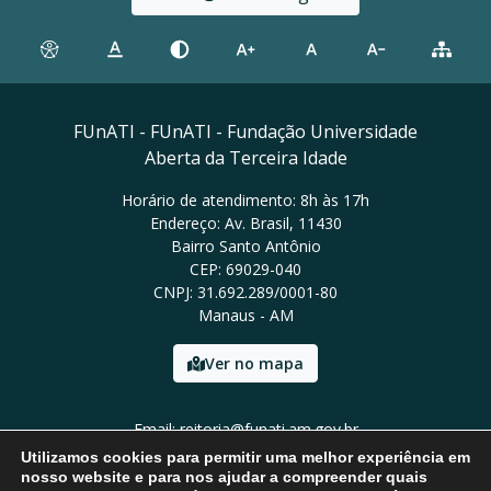
FUnATI - FUnATI - Fundação Universidade
Aberta da Terceira Idade
Horário de atendimento: 8h às 17h
Endereço: Av. Brasil, 11430
Bairro Santo Antônio
CEP: 69029-040
CNPJ: 31.692.289/0001-80
Manaus - AM
Ver no mapa
Email: reitoria@funati.am.gov.br
Tel: (92)98112-5295
Utilizamos cookies para permitir uma melhor experiência em
nosso website e para nos ajudar a compreender quais