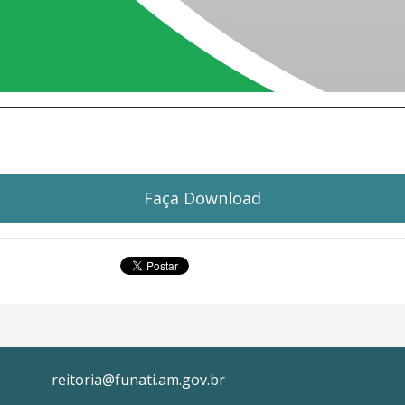
Faça Download
reitoria@funati.am.gov.br