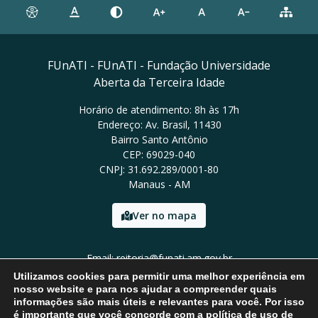
FUnATI - FUnATI - Fundação Universidade
Aberta da Terceira Idade
Horário de atendimento: 8h às 17h
Endereço: Av. Brasil, 11430
Bairro Santo Antônio
CEP: 69029-040
CNPJ: 31.692.289/0001-80
Manaus - AM
Ver no mapa
Email: reitoria@funati.am.gov.br
Tel: (92)98112-5295
Utilizamos cookies para permitir uma melhor experiência em
nosso website e para nos ajudar a compreender quais
informações são mais úteis e relevantes para você. Por isso
é importante que você concorde com a política de uso de