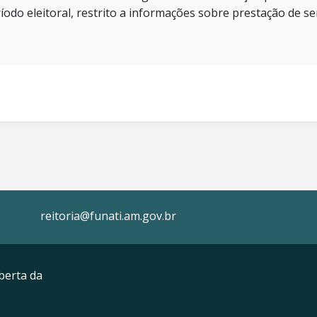
íodo eleitoral, restrito a informações sobre prestação de se
reitoria@funati.am.gov.br
berta da