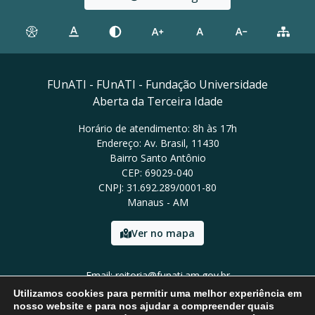
FUnATI - FUnATI - Fundação Universidade
Aberta da Terceira Idade
Horário de atendimento: 8h às 17h
Endereço: Av. Brasil, 11430
Bairro Santo Antônio
CEP: 69029-040
CNPJ: 31.692.289/0001-80
Manaus - AM
Ver no mapa
Email: reitoria@funati.am.gov.br
Tel: (92)98112-5295
Utilizamos cookies para permitir uma melhor experiência em
nosso website e para nos ajudar a compreender quais