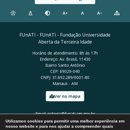
FUnATI - FUnATI - Fundação Universidade
Aberta da Terceira Idade
Horário de atendimento: 8h às 17h
Endereço: Av. Brasil, 11430
Bairro Santo Antônio
CEP: 69029-040
CNPJ: 31.692.289/0001-80
Manaus - AM
Ver no mapa
Email: reitoria@funati.am.gov.br
Tel: (92)98112-5295
Utilizamos cookies para permitir uma melhor experiência em
nosso website e para nos ajudar a compreender quais