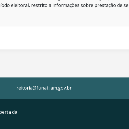
íodo eleitoral, restrito a informações sobre prestação de se
reitoria@funati.am.gov.br
berta da