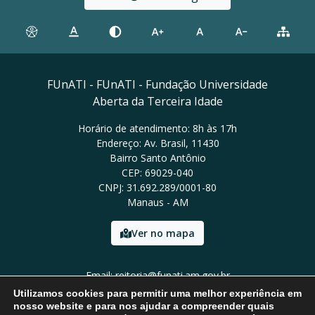
FUnATI - FUnATI - Fundação Universidade
Aberta da Terceira Idade
Horário de atendimento: 8h às 17h
Endereço: Av. Brasil, 11430
Bairro Santo Antônio
CEP: 69029-040
CNPJ: 31.692.289/0001-80
Manaus - AM
Ver no mapa
Email: reitoria@funati.am.gov.br
Tel: (92)98112-5295
Utilizamos cookies para permitir uma melhor experiência em
nosso website e para nos ajudar a compreender quais