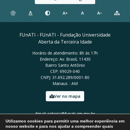
FUnATI - FUnATI - Fundação Universidade
Aberta da Terceira Idade
Horário de atendimento: 8h às 17h
Endereço: Av. Brasil, 11430
Bairro Santo Antônio
CEP: 69029-040
CNPJ: 31.692.289/0001-80
Manaus - AM
Ver no mapa
Email: reitoria@funati.am.gov.br
Tel: (92)98112-5295
Utilizamos cookies para permitir uma melhor experiência em
nosso website e para nos ajudar a compreender quais