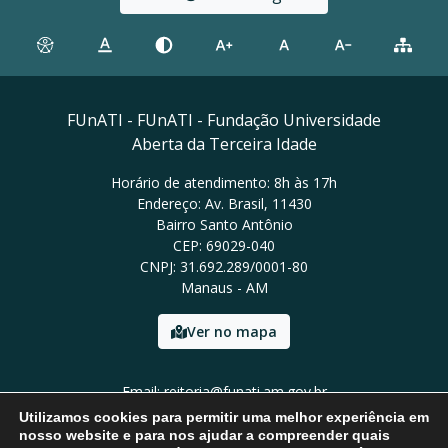
FUnATI - FUnATI - Fundação Universidade
Aberta da Terceira Idade
Horário de atendimento: 8h às 17h
Endereço: Av. Brasil, 11430
Bairro Santo Antônio
CEP: 69029-040
CNPJ: 31.692.289/0001-80
Manaus - AM
Ver no mapa
Email: reitoria@funati.am.gov.br
Tel: (92)98112-5295
Utilizamos cookies para permitir uma melhor experiência em
nosso website e para nos ajudar a compreender quais