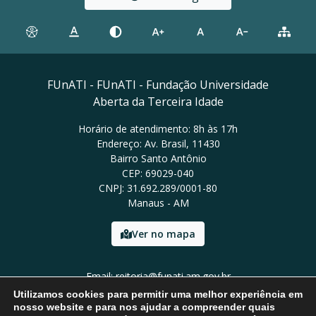
FUnATI - FUnATI - Fundação Universidade
Aberta da Terceira Idade
Horário de atendimento: 8h às 17h
Endereço: Av. Brasil, 11430
Bairro Santo Antônio
CEP: 69029-040
CNPJ: 31.692.289/0001-80
Manaus - AM
Ver no mapa
Email: reitoria@funati.am.gov.br
Tel: (92)98112-5295
Utilizamos cookies para permitir uma melhor experiência em
nosso website e para nos ajudar a compreender quais