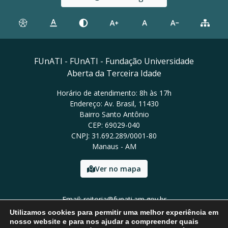
FUnATI - FUnATI - Fundação Universidade
Aberta da Terceira Idade
Horário de atendimento: 8h às 17h
Endereço: Av. Brasil, 11430
Bairro Santo Antônio
CEP: 69029-040
CNPJ: 31.692.289/0001-80
Manaus - AM
Ver no mapa
Email: reitoria@funati.am.gov.br
Tel: (92)98112-5295
Utilizamos cookies para permitir uma melhor experiência em
nosso website e para nos ajudar a compreender quais