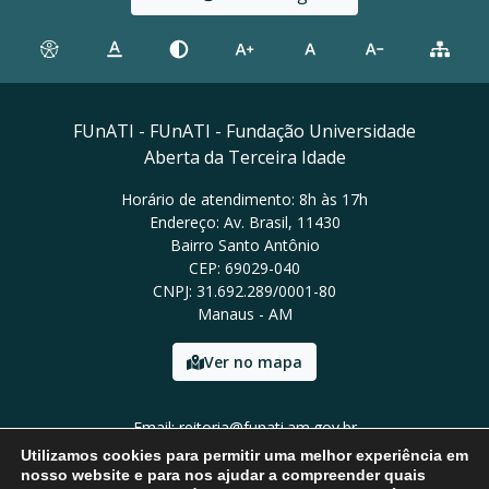
FUnATI - FUnATI - Fundação Universidade
Aberta da Terceira Idade
Horário de atendimento: 8h às 17h
Endereço: Av. Brasil, 11430
Bairro Santo Antônio
CEP: 69029-040
CNPJ: 31.692.289/0001-80
Manaus - AM
Ver no mapa
Email: reitoria@funati.am.gov.br
Tel: (92)98112-5295
Utilizamos cookies para permitir uma melhor experiência em
nosso website e para nos ajudar a compreender quais