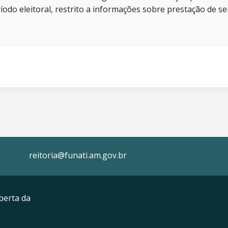
íodo eleitoral, restrito a informações sobre prestação de se
reitoria@funati.am.gov.br
berta da