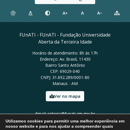
FUnATI - FUnATI - Fundação Universidade
Aberta da Terceira Idade
Horário de atendimento: 8h às 17h
Endereço: Av. Brasil, 11430
Bairro Santo Antônio
CEP: 69029-040
CNPJ: 31.692.289/0001-80
Manaus - AM
Ver no mapa
Email: reitoria@funati.am.gov.br
Tel: (92)98112-5295
Utilizamos cookies para permitir uma melhor experiência em
nosso website e para nos ajudar a compreender quais