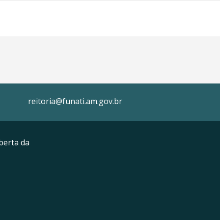
reitoria@funati.am.gov.br
berta da