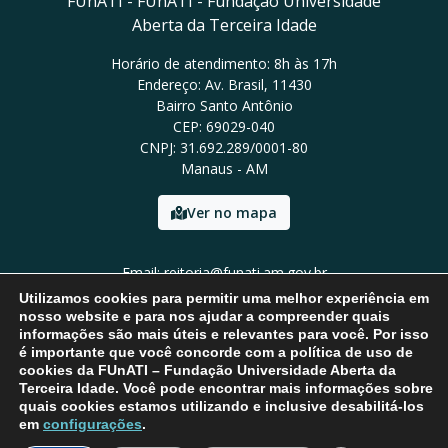
FUnATI - FUnATI - Fundação Universidade
Aberta da Terceira Idade
Horário de atendimento: 8h às 17h
Endereço: Av. Brasil, 11430
Bairro Santo Antônio
CEP: 69029-040
CNPJ: 31.692.289/0001-80
Manaus - AM
Ver no mapa
Email: reitoria@funati.am.gov.br
Tel: (92)98112-5295
Utilizamos cookies para permitir uma melhor experiência em
nosso website e para nos ajudar a compreender quais
informações são mais úteis e relevantes para você. Por isso
é importante que você concorde com a política de uso de
cookies da FUnATI – Fundação Universidade Aberta da
Terceira Idade. Você pode encontrar mais informações sobre
quais cookies estamos utilizando e inclusive desabilitá-los
em
configurações
.