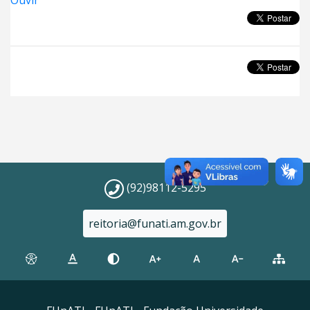
Ouvir
(92)98112-5295
reitoria@funati.am.gov.br