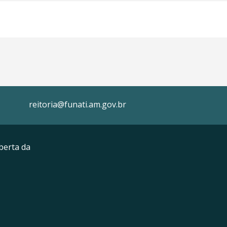
reitoria@funati.am.gov.br
berta da