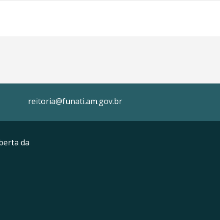
reitoria@funati.am.gov.br
berta da