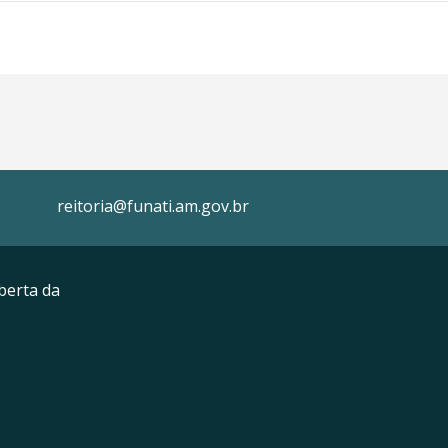
reitoria@funati.am.gov.br
berta da