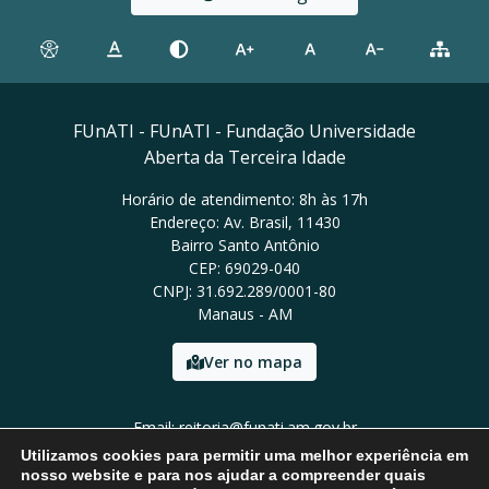
FUnATI - FUnATI - Fundação Universidade
Aberta da Terceira Idade
Horário de atendimento: 8h às 17h
Endereço: Av. Brasil, 11430
Bairro Santo Antônio
CEP: 69029-040
CNPJ: 31.692.289/0001-80
Manaus - AM
Ver no mapa
Email: reitoria@funati.am.gov.br
Tel: (92)98112-5295
Utilizamos cookies para permitir uma melhor experiência em
nosso website e para nos ajudar a compreender quais