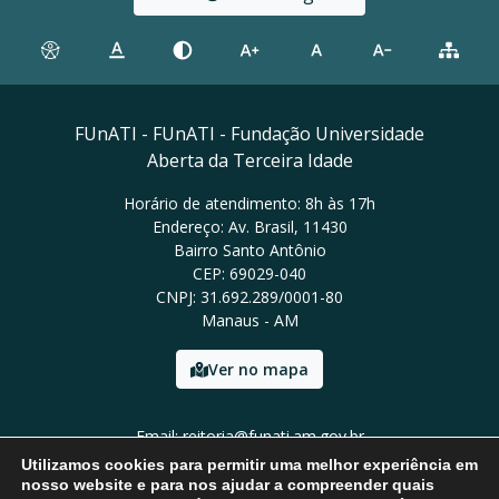
FUnATI - FUnATI - Fundação Universidade
Aberta da Terceira Idade
Horário de atendimento: 8h às 17h
Endereço: Av. Brasil, 11430
Bairro Santo Antônio
CEP: 69029-040
CNPJ: 31.692.289/0001-80
Manaus - AM
Ver no mapa
Email: reitoria@funati.am.gov.br
Tel: (92)98112-5295
Utilizamos cookies para permitir uma melhor experiência em
nosso website e para nos ajudar a compreender quais