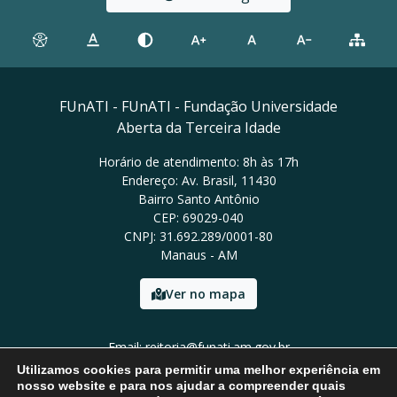
FUnATI - FUnATI - Fundação Universidade
Aberta da Terceira Idade
Horário de atendimento: 8h às 17h
Endereço: Av. Brasil, 11430
Bairro Santo Antônio
CEP: 69029-040
CNPJ: 31.692.289/0001-80
Manaus - AM
Ver no mapa
Email: reitoria@funati.am.gov.br
Tel: (92)98112-5295
Utilizamos cookies para permitir uma melhor experiência em
nosso website e para nos ajudar a compreender quais