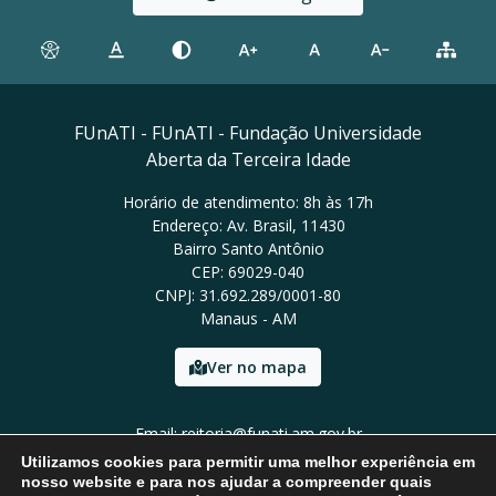
FUnATI - FUnATI - Fundação Universidade
Aberta da Terceira Idade
Horário de atendimento: 8h às 17h
Endereço: Av. Brasil, 11430
Bairro Santo Antônio
CEP: 69029-040
CNPJ: 31.692.289/0001-80
Manaus - AM
Ver no mapa
Email: reitoria@funati.am.gov.br
Tel: (92)98112-5295
Utilizamos cookies para permitir uma melhor experiência em
nosso website e para nos ajudar a compreender quais