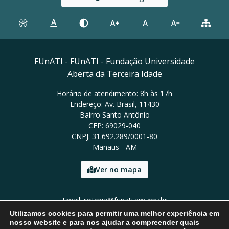
FUnATI - FUnATI - Fundação Universidade
Aberta da Terceira Idade
Horário de atendimento: 8h às 17h
Endereço: Av. Brasil, 11430
Bairro Santo Antônio
CEP: 69029-040
CNPJ: 31.692.289/0001-80
Manaus - AM
Ver no mapa
Email: reitoria@funati.am.gov.br
Tel: (92)98112-5295
Utilizamos cookies para permitir uma melhor experiência em
nosso website e para nos ajudar a compreender quais