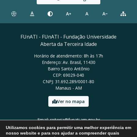
FUnATI - FUnATI - Fundação Universidade
Aberta da Terceira Idade
Horário de atendimento: 8h às 17h
Endereço: Av. Brasil, 11430
Bairro Santo Antônio
CEP: 69029-040
CNPJ: 31.692.289/0001-80
Manaus - AM
Ver no mapa
Email: reitoria@funati.am.gov.br
Tel: (92)98112-5295
Utilizamos cookies para permitir uma melhor experiência em
nosso website e para nos ajudar a compreender quais