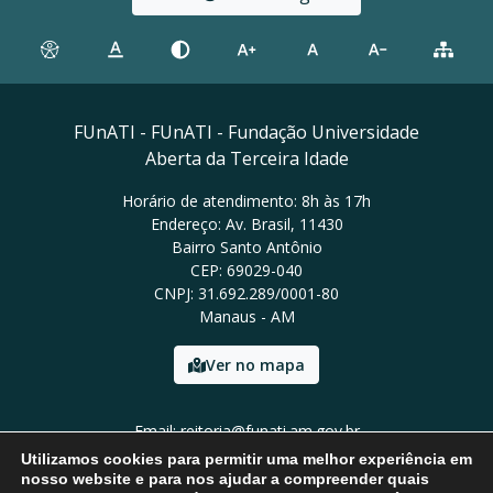
FUnATI - FUnATI - Fundação Universidade
Aberta da Terceira Idade
Horário de atendimento: 8h às 17h
Endereço: Av. Brasil, 11430
Bairro Santo Antônio
CEP: 69029-040
CNPJ: 31.692.289/0001-80
Manaus - AM
Ver no mapa
Email: reitoria@funati.am.gov.br
Tel: (92)98112-5295
Utilizamos cookies para permitir uma melhor experiência em
nosso website e para nos ajudar a compreender quais