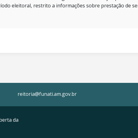
íodo eleitoral, restrito a informações sobre prestação de se
reitoria@funati.am.gov.br
berta da